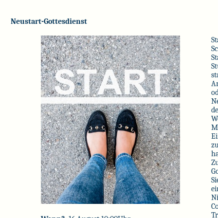
Neustart-Gottesdienst
St
Sc
St
St
st
Ar
od
Ne
de
We
Mi
Ei
zu
ha
Zu
Go
Si
ei
N
Co
Tr